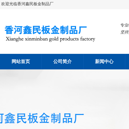
欢迎光临香河鑫民板金制品厂
专业
坚持
网站首页
公司简介
新闻中心