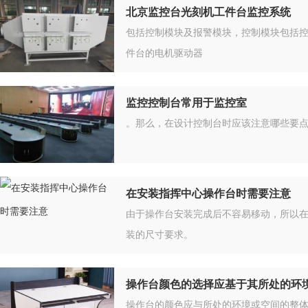
北京监控台光刻机工件台监控系统
包括控制模块及报警模块，控制模块包括
件台的电机驱动器
监控控制台常用于监控室
。那么，在设计控制台时应该注意哪些要点
在安装指挥中心操作台时需要注意
由于操作台安装完成后不容易移动，所以
装的尺寸要求。
操作台颜色的选择应基于其所处的环
操作台的颜色应与所处的环境或空间的整