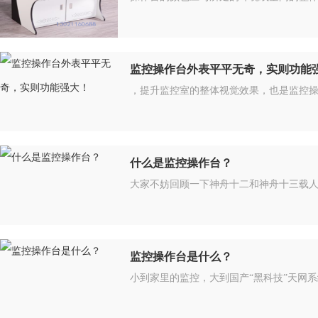
监控操作台外表平平无奇，实则功能
，提升监控室的整体视觉效果，也是监控
什么是监控操作台？
大家不妨回顾一下神舟十二和神舟十三载
监控操作台是什么？
小到家里的监控，大到国产“黑科技”天网