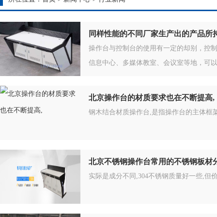
同样性能的不同厂家生产出的产品所
操作台与控制台的使用有一定的却别，控
信息中心、多媒体教室、会议室等地，可
北京操作台的材质要求也在不断提高,
钢木结合材质操作台,是指操作台的主体框架
北京不锈钢操作台常用的不锈钢板材分为
实际是成分不同,304不锈钢质量好一些,但价格