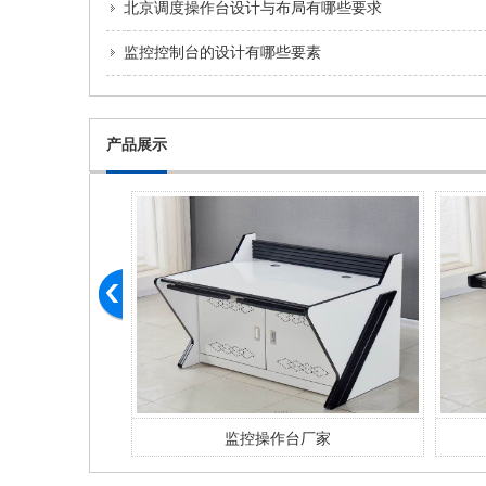
北京调度操作台设计与布局有哪些要求
监控控制台的设计有哪些要素
产品展示
台
监控操作台厂家