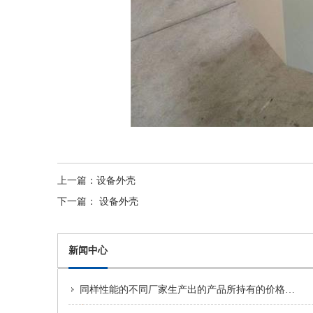
上一篇：
设备外壳
下一篇：
设备外壳
新闻中心
同样性能的不同厂家生产出的产品所持有的价格各不相同，