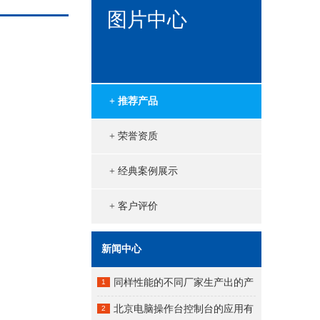
图片中心
+ 推荐产品
+ 荣誉资质
+ 经典案例展示
+ 客户评价
新闻中心
同样性能的不同厂家生产出的产
1
品所持有的价格各不相同，
北京电脑操作台控制台的应用有
2